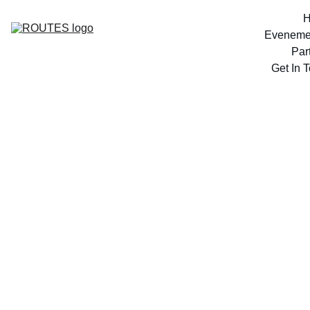
Eveneme
Par
Get In 
ROUTES 